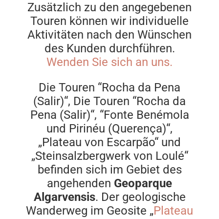
Deutsch
Zusätzlich zu den angegebenen
Touren können wir individuelle
Aktivitäten nach den Wünschen
des Kunden durchführen.
Wenden Sie sich an uns.
Die Touren “Rocha da Pena
(Salir)“, Die Touren “Rocha da
Pena (Salir)“, “Fonte Benémola
und Pirinéu (Querença)“,
„Plateau von Escarpão“ und
„Steinsalzbergwerk von Loulé“
befinden sich im Gebiet des
angehenden
Geoparque
Algarvensis
. Der geologische
Wanderweg im Geosite „
Plateau