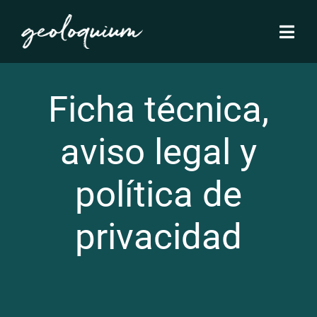
Skip
to
Togg
Navi
content
inicio
Ficha técnica,
quiénes somos
aviso legal y
política de
recorridos
privacidad
blog
contactos